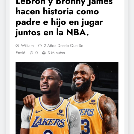
LeBron y Bronny James
hacen historia como
padre e hijo en jugar
juntos en la NBA.
Wiliam
2 Años Desde Que Se
Envió
0
3 Minutos