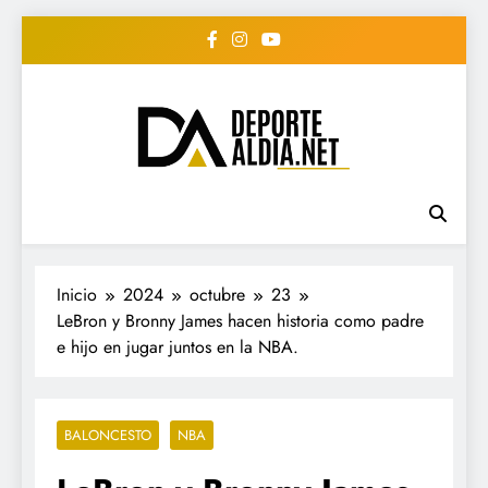
Saltar
al
contenido
• DEPORTE AL DIA •
www.deportealdia.net #deportealdia
#deportealdiard #deportealdiaperiodico
"Periodico Deportivo
Digital"
Inicio
2024
octubre
23
LeBron y Bronny James hacen historia como padre
e hijo en jugar juntos en la NBA.
BALONCESTO
NBA