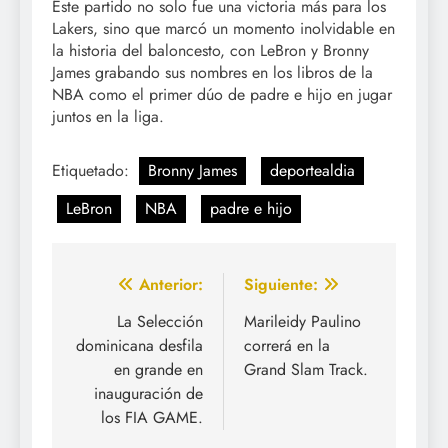
Este partido no solo fue una victoria más para los
Lakers, sino que marcó un momento inolvidable en
la historia del baloncesto, con LeBron y Bronny
James grabando sus nombres en los libros de la
NBA como el primer dúo de padre e hijo en jugar
juntos en la liga.
Etiquetado:
Bronny James
deportealdia
LeBron
NBA
padre e hijo
Navegación
Anterior:
Siguiente:
de
La Selección
Marileidy Paulino
dominicana desfila
correrá en la
entradas
en grande en
Grand Slam Track.
inauguración de
los FIA GAME.