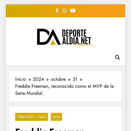
Saltar
al
contenido
• DEPORTE AL DIA •
www.deportealdia.net #deportealdia
#deportealdiard #deportealdiaperiodico
"Periodico Deportivo
Digital"
Inicio
2024
octubre
31
Freddie Freeman, reconocido como el MVP de la
Serie Mundial.
GRANDES LIGAS
MLB