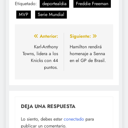
Etiquetado:
deportealdia
Freddie Freeman
MVP
Serie Mundial
Navegación
Anterior:
Siguiente:
de
Karl-Anthony
Hamilton rendirá
Towns, lidera a los
homenaje a Senna
entradas
Knicks con 44
en el GP de Brasil.
puntos.
DEJA UNA RESPUESTA
Lo siento, debes estar
conectado
para
publicar un comentario.