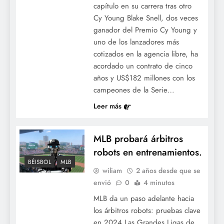
capítulo en su carrera tras otro
Cy Young Blake Snell, dos veces
ganador del Premio Cy Young y
uno de los lanzadores más
cotizados en la agencia libre, ha
acordado un contrato de cinco
años y US$182 millones con los
campeones de la Serie…
Leer más
MLB probará árbitros
robots en entrenamientos.
BÉISBOL
MLB
wiliam
2 años desde que se
envió
0
4 minutos
MLB da un paso adelante hacia
los árbitros robots: pruebas clave
en 2024 Las Grandes Ligas de