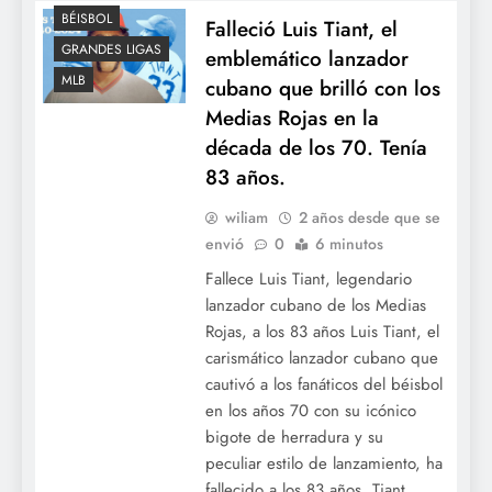
BÉISBOL
Falleció Luis Tiant, el
GRANDES LIGAS
emblemático lanzador
MLB
cubano que brilló con los
Medias Rojas en la
década de los 70. Tenía
83 años.
wiliam
2 años desde que se
envió
0
6 minutos
Fallece Luis Tiant, legendario
lanzador cubano de los Medias
Rojas, a los 83 años Luis Tiant, el
carismático lanzador cubano que
cautivó a los fanáticos del béisbol
en los años 70 con su icónico
bigote de herradura y su
peculiar estilo de lanzamiento, ha
fallecido a los 83 años. Tiant,