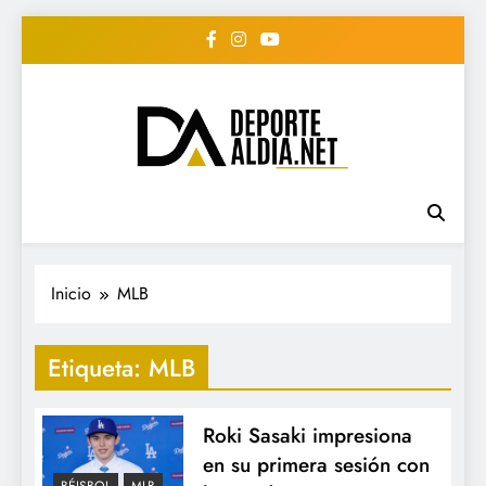
Saltar
al
contenido
• DEPORTE AL DIA •
www.deportealdia.net #deportealdia
#deportealdiard #deportealdiaperiodico
"Periodico Deportivo
Digital"
Inicio
MLB
Etiqueta:
MLB
Roki Sasaki impresiona
en su primera sesión con