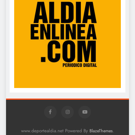
www.deportealdia.net Powered By
.
BlazeThemes