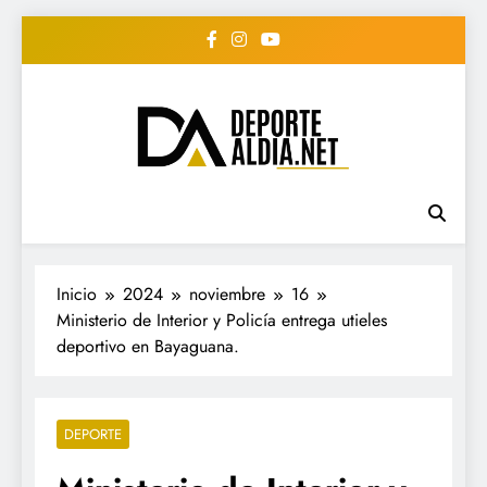
Saltar
al
contenido
• DEPORTE AL DIA •
www.deportealdia.net #deportealdia
#deportealdiard #deportealdiaperiodico
"Periodico Deportivo
Digital"
Inicio
2024
noviembre
16
Ministerio de Interior y Policía entrega utieles
deportivo en Bayaguana.
DEPORTE