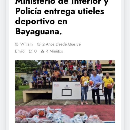
Ministerio de Interior y
Policía entrega utieles
deportivo en
Bayaguana.
Wiliam
2 Años Desde Que Se
Envió
0
4 Minutos