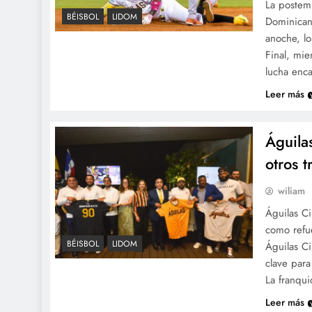
La postemp
BÉISBOL
LIDOM
Dominican
anoche, lo
Final, mie
lucha enc
Leer más
Águila
otros t
wiliam
Águilas C
como refue
BÉISBOL
LIDOM
Águilas C
clave par
La franqu
Leer más