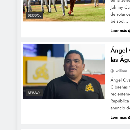
en la Ser
Johnny Cue
derrotarlo
BÉISBOL
béisbol…
Leer más
Ángel 
las Ág
wiliam
Ángel Ova
Cibaeñas 
BÉISBOL
recientem
República
anuncio d
Leer más