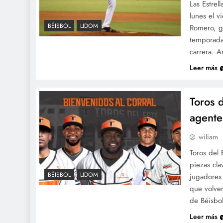
Las Estrel
lunes el v
BÉISBOL
LIDOM
Romero, g
temporada 
carrera. 
Leer más
Toros 
agentes
wiliam
Toros del 
piezas cla
BÉISBOL
LIDOM
jugadores 
que volver
de Béisbol
Leer más