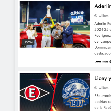
Aderli
wiliam
Aderlin R
2024-25 de
Rodríguez
del campe
LIDOM
Dominican
destacad
Leer más
Licey 
wiliam
¿Se avecin
podrían se
de la Rep