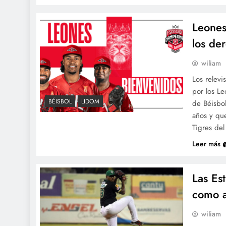
Leones
los de
wiliam
Los relevi
por los L
BÉISBOL
LIDOM
de Béisbo
años y qu
Tigres del
Leer más
Las Es
como a
wiliam