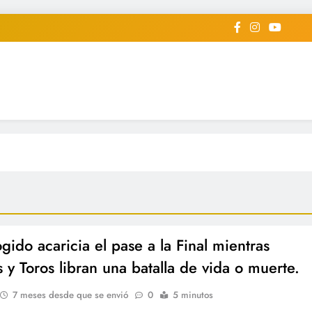
iodico Deportivo Digital"
diard #deportealdiaperiodico
gido acaricia el pase a la Final mientras
s y Toros libran una batalla de vida o muerte.
7 meses desde que se envió
0
5 minutos