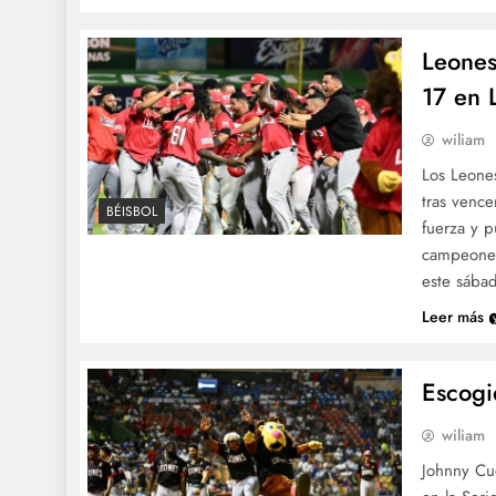
Leones
17 en
wiliam
Los Leone
tras vence
BÉISBOL
fuerza y p
campeones
este sába
Leer más
Escogi
wiliam
Johnny Cue