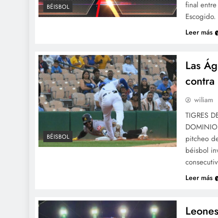
final entr
BÉISBOL
Escogido.
Leer más
Las Ág
contra 
wiliam
TIGRES D
DOMINIO 
BÉISBOL
pitcheo de
béisbol in
consecutiv
Leer más
Leones