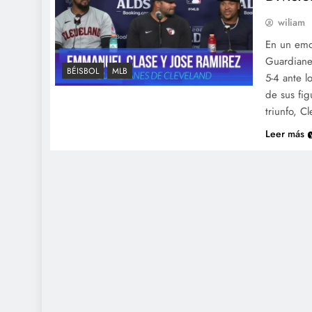
wiliam
En un emoc
Guardianes
BÉISBOL
MLB
5-4 ante l
de sus fi
triunfo, C
Leer más