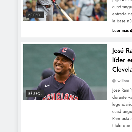
cuadrangu
entrada de
BÉISBOL
la base 
Leer más
José R
líder 
Clevel
wiliam
José Ramír
BÉISBOL
durante v
legendari
cuadrangul
Ram está a
título qu