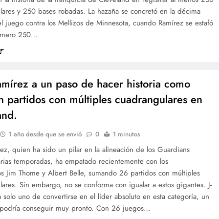
lares y 250 bases robadas. La hazaña se concretó en la décima
l juego contra los Mellizos de Minnesota, cuando Ramírez se estafó
número 250…
amírez a un paso de hacer historia como
en partidos con múltiples cuadrangulares en
and.
1 año desde que se envió
0
1 minutos
ez, quien ha sido un pilar en la alineación de los Guardians
arias temporadas, ha empatado recientemente con los
os Jim Thome y Albert Belle, sumando 26 partidos con múltiples
ares. Sin embargo, no se conforma con igualar a estos gigantes. J-
 solo uno de convertirse en el líder absoluto en esta categoría, un
e podría conseguir muy pronto. Con 26 juegos…