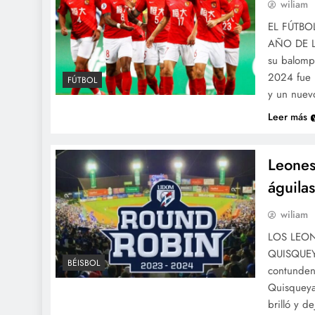
wiliam
EL FÚTBO
AÑO DE LA
su balomp
2024 fue u
FÚTBOL
y un nuev
Leer más
Leones
águilas
wiliam
LOS LEON
QUISQUEYA
BÉISBOL
contundent
Quisqueya
brilló y d