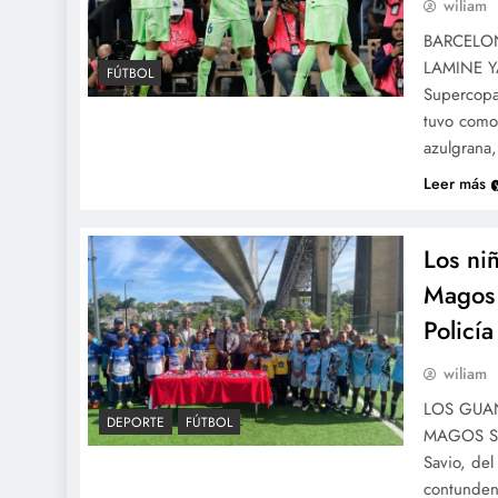
wiliam
BARCELO
LAMINE YA
FÚTBOL
Supercopa 
tuvo como
azulgrana
Leer más
Los ni
Magos 
Policía
wiliam
LOS GUA
DEPORTE
FÚTBOL
MAGOS San
Savio, de
contundent