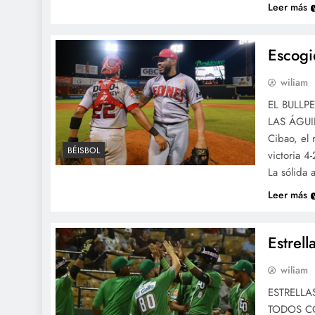
Leer más
Escogi
wiliam
EL BULLP
LAS ÁGUIL
Cibao, el 
BÉISBOL
victoria 4
La sólida 
Leer más
Estrell
wiliam
ESTRELLA
TODOS CON