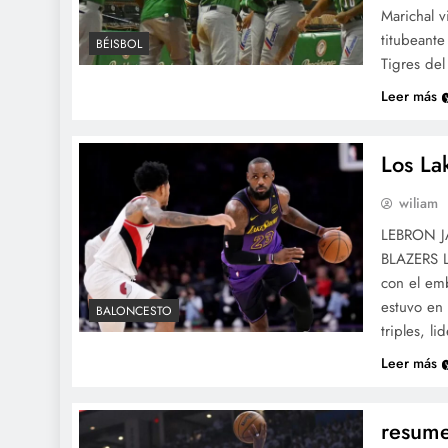
Marichal v
titubeante
BÉISBOL
Tigres del
Leer más
Los La
wiliam
LEBRON J
BLAZERS Lo
con el em
estuvo en
BALONCESTO
triples, l
Leer más
resume