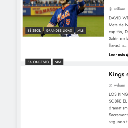
wiliam
DAVID WR
Mets de N
BÉISBOL
GRANDES LIGAS
MLB
capitán, D
Salón de l
llevará a…
Leer más
BALONCESTO
NBA
Kings 
wiliam
LOS KING
SOBRE EL 
dramatism
Sacrament
segundo t