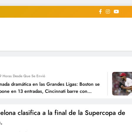
iodico Deportivo Digital"
diard #deportealdiaperiodico
de Que Se Envió
9
mática en las Grandes Ligas: Boston se
Lid
3 entradas, Cincinnati barre con
Cri
r de Elly de la Cruz y los Tigres
lan
eattle.
año
elona clasifica a la final de la Supercopa de
.