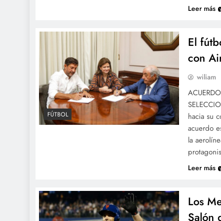
Leer más
El fút
con Ai
wiliam
ACUERDO 
SELECCION
FÚTBOL
hacia su c
acuerdo es
la aerolín
protagonis
Leer más
Los Me
Salón 