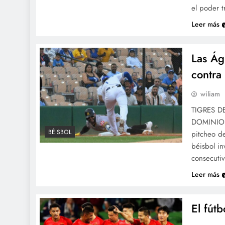
el poder 
Leer más
Las Ág
contra 
wiliam
TIGRES D
DOMINIO 
BÉISBOL
pitcheo de
béisbol in
consecutiv
Leer más
El fút