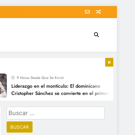
 Horas Desde Que Se Envió
erazgo en el montículo: El dominicano
stopher Sánchez se convierte en el primer
zador con 15 victorias en las Grandes Ligas este
.
Buscar: