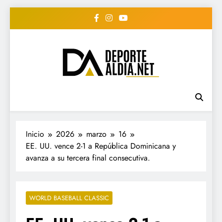
Saltar
al
contenido
• DEPORTE AL DIA •
www.deportealdia.net #deportealdia
#deportealdiard #deportealdiaperiodico
"Periodico Deportivo
Digital"
Inicio
2026
marzo
16
EE. UU. vence 2-1 a República Dominicana y
avanza a su tercera final consecutiva.
WORLD BASEBALL CLASSIC