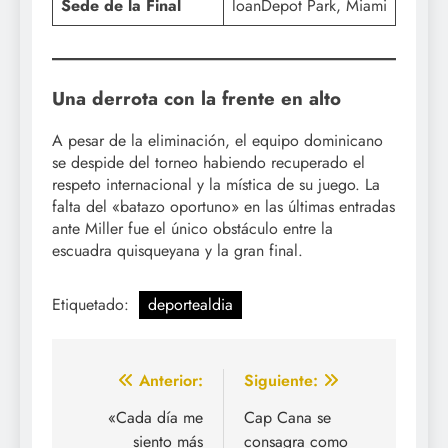
Sede de la Final
loanDepot Park, Miami
Una derrota con la frente en alto
A pesar de la eliminación, el equipo dominicano
se despide del torneo habiendo recuperado el
respeto internacional y la mística de su juego. La
falta del «batazo oportuno» en las últimas entradas
ante Miller fue el único obstáculo entre la
escuadra quisqueyana y la gran final.
Etiquetado:
deportealdia
Navegación
Anterior:
Siguiente:
de
«Cada día me
Cap Cana se
siento más
consagra como