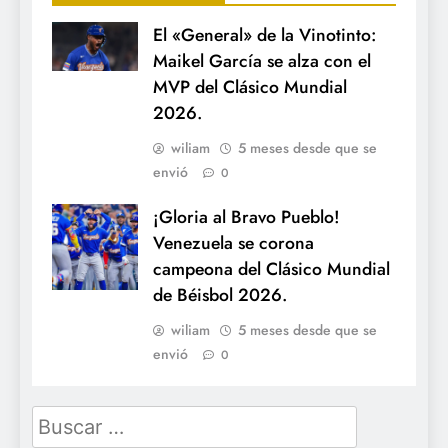
El «General» de la Vinotinto:
Maikel García se alza con el
MVP del Clásico Mundial
2026.
wiliam
5 meses desde que se
envió
0
¡Gloria al Bravo Pueblo!
Venezuela se corona
campeona del Clásico Mundial
de Béisbol 2026.
wiliam
5 meses desde que se
envió
0
Buscar: