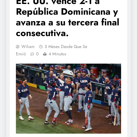
EE. UU. vence 2-1 a
República Dominicana y
avanza a su tercera final
consecutiva.
Wiliam
5 Meses Desde Que Se
Envió
0
4 Minutos