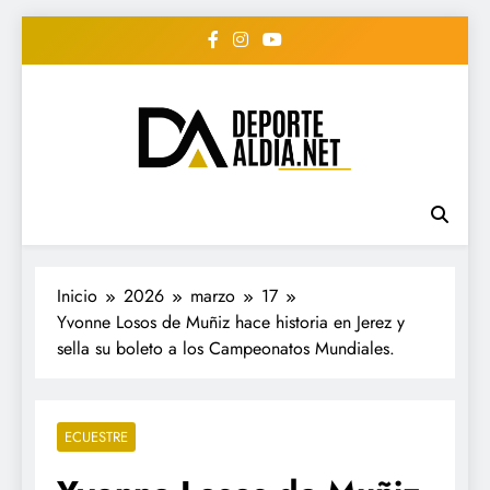
Saltar
al
contenido
• DEPORTE AL DIA •
www.deportealdia.net #deportealdia
#deportealdiard #deportealdiaperiodico
"Periodico Deportivo
Digital"
Inicio
2026
marzo
17
Yvonne Losos de Muñiz hace historia en Jerez y
sella su boleto a los Campeonatos Mundiales.
ECUESTRE