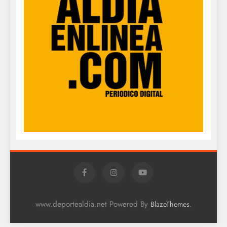
www.deportealdia.net Powered By
.
BlazeThemes