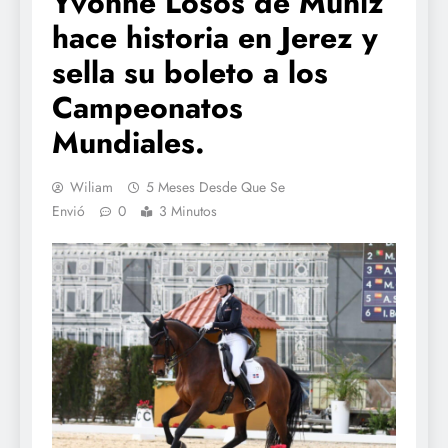
Yvonne Losos de Muñiz
hace historia en Jerez y
sella su boleto a los
Campeonatos
Mundiales.
Wiliam
5 Meses Desde Que Se
Envió
0
3 Minutos