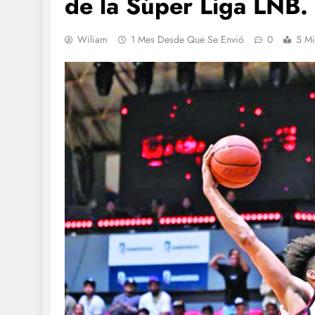
de la Súper Liga LNB.
Wiliam
1 Mes Desde Que Se Envió
0
5 Mi