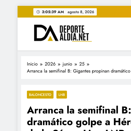
Saltar
3:05:41 AM
agosto 8, 2026
al
contenido
• DEPORTE AL DIA • "Per
www.deportealdia.net #deportealdia #deporteal
Inicio
2026
junio
25
Arranca la semifinal B: Gigantes propinan dramático 
BALONCESTO
LNB
Arranca la semifinal B
dramático golpe a Héro