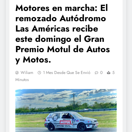
Motores en marcha: El
remozado Autódromo
Las Américas recibe
este domingo el Gran
Premio Motul de Autos
y Motos.
Wiliam
1 Mes Desde Que Se Envió
0
5
Minutos