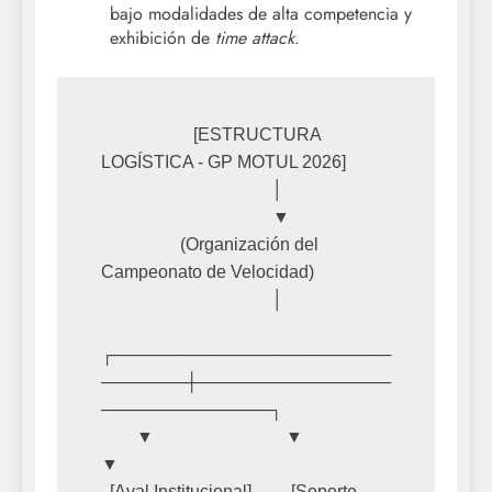
bajo modalidades de alta competencia y
exhibición de
time attack
.
                     [ESTRUCTURA 
LOGÍSTICA - GP MOTUL 2026]

                                       │

                                       ▼

                  (Organización del 
Campeonato de Velocidad)

                                       │

┌───────────────────────
───────┼────────────────
──────────────┐

        ▼                              ▼                              
▼

  [Aval Institucional]         [Soporte 