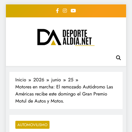
Saltar
al
contenido
• DEPORTE AL DIA •
www.deportealdia.net #deportealdia
#deportealdiard #deportealdiaperiodico
"Periodico Deportivo
Digital"
Inicio
2026
junio
25
Motores en marcha: El remozado Autódromo Las
Américas recibe este domingo el Gran Premio
Motul de Autos y Motos.
AUTOMOVILISMO