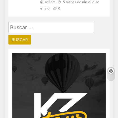
wiliam
5 meses desde que se
envió
0
Buscar: