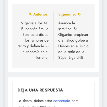
Navegación
Anterior:
Siguiente:
de
Vigente a los 41:
Arranca la
El capitán Emilio
semifinal B:
entradas
Bonifacio disipa
Gigantes propinan
los rumores de
dramático golpe a
retiro y defiende su
Héroes en el inicio
autonomía en el
de la serie de la
terreno.
Súper Liga LNB.
DEJA UNA RESPUESTA
Lo siento, debes estar
conectado
para
publicar un comentario.