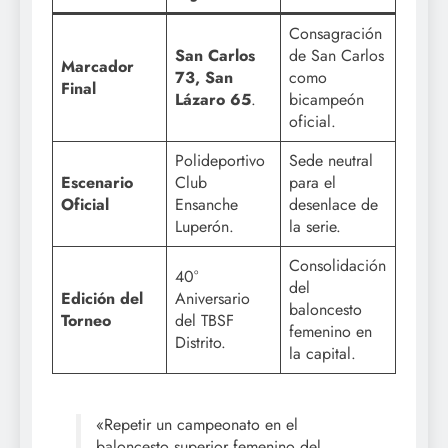
Consagración
San Carlos
de San Carlos
Marcador
73, San
como
Final
Lázaro 65
.
bicampeón
oficial.
Polideportivo
Sede neutral
Escenario
Club
para el
Oficial
Ensanche
desenlace de
Luperón.
la serie.
Consolidación
40°
del
Edición del
Aniversario
baloncesto
Torneo
del TBSF
femenino en
Distrito.
la capital.
«Repetir un campeonato en el
baloncesto superior femenino del