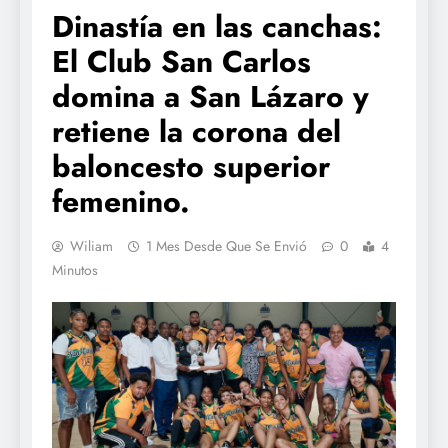
Dinastía en las canchas:
El Club San Carlos
domina a San Lázaro y
retiene la corona del
baloncesto superior
femenino.
Wiliam
1 Mes Desde Que Se Envió
0
4
Minutos