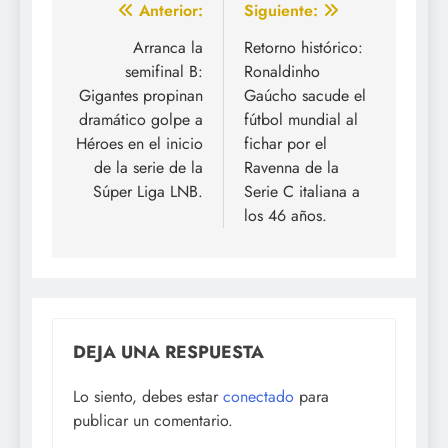
Navegación
Anterior:
Siguiente:
de
Arranca la
Retorno histórico:
semifinal B:
Ronaldinho
entradas
Gigantes propinan
Gaúcho sacude el
dramático golpe a
fútbol mundial al
Héroes en el inicio
fichar por el
de la serie de la
Ravenna de la
Súper Liga LNB.
Serie C italiana a
los 46 años.
DEJA UNA RESPUESTA
Lo siento, debes estar
conectado
para
publicar un comentario.