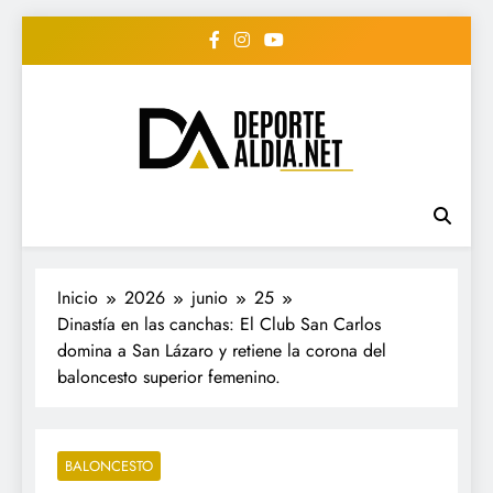
Saltar
al
contenido
• DEPORTE AL DIA •
www.deportealdia.net #deportealdia
#deportealdiard #deportealdiaperiodico
"Periodico Deportivo
Digital"
Inicio
2026
junio
25
Dinastía en las canchas: El Club San Carlos
domina a San Lázaro y retiene la corona del
baloncesto superior femenino.
BALONCESTO