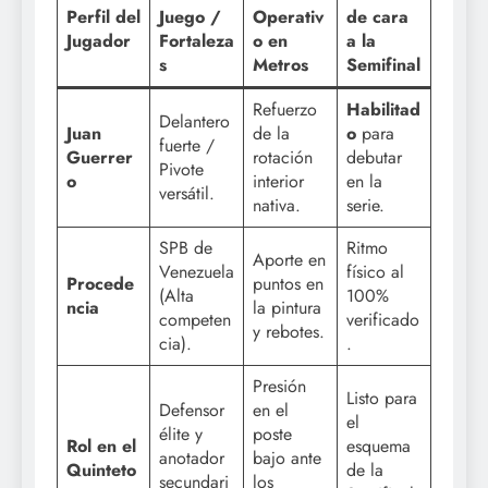
Perfil del
Juego /
Operativ
de cara
Jugador
Fortaleza
o en
a la
s
Metros
Semifinal
Refuerzo
Habilitad
Delantero
Juan
de la
o
para
fuerte /
Guerrer
rotación
debutar
Pivote
o
interior
en la
versátil.
nativa.
serie.
SPB de
Ritmo
Aporte en
Venezuela
físico al
Procede
puntos en
(Alta
100%
ncia
la pintura
competen
verificado
y rebotes.
cia).
.
Presión
Listo para
Defensor
en el
el
élite y
poste
Rol en el
esquema
anotador
bajo ante
Quinteto
de la
secundari
los