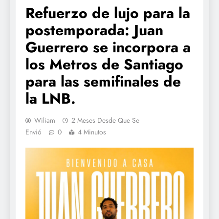
Refuerzo de lujo para la
postemporada: Juan
Guerrero se incorpora a
los Metros de Santiago
para las semifinales de
la LNB.
Wiliam
2 Meses Desde Que Se
Envió
0
4 Minutos