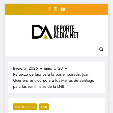
Saltar
al
contenido
• DEPORTE AL DIA •
www.deportealdia.net #deportealdia
#deportealdiard #deportealdiaperiodico
"Periodico Deportivo
Digital"
Inicio
2026
junio
23
Refuerzo de lujo para la postemporada: Juan
Guerrero se incorpora a los Metros de Santiago
para las semifinales de la LNB.
BALONCESTO
LNB