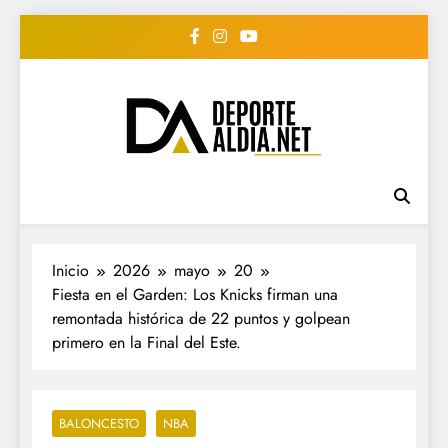
Saltar
al
contenido
• DEPORTE AL DIA •
www.deportealdia.net #deportealdia
#deportealdiard #deportealdiaperiodico
"Periodico Deportivo
Digital"
Inicio
2026
mayo
20
Fiesta en el Garden: Los Knicks firman una
remontada histórica de 22 puntos y golpean
primero en la Final del Este.
BALONCESTO
NBA