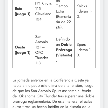
en
NY Knicks
Tiempo
Knicks
Este
115 –
Extra
lideran 1-
(Juego 1)
Cleveland
(Remonta
0.
104
da de 22
pts).
San
Definido
Antonio
en
Doble
Spurs
Oeste
121 –
Prórroga
lideran 1-
(Juego 1)
OKC
(Visitante)
0.
Thunder
.
118
La jornada anterior en la Conferencia Oeste ya
había anticipado este clima de alta tensión, luego
de que los San Antonio Spurs asaltaran el feudo
del Oklahoma City Thunder tras superar una doble
prórroga reglamentaria. De esta manera, el actual
curso firma un hecho inédito en la historia de la