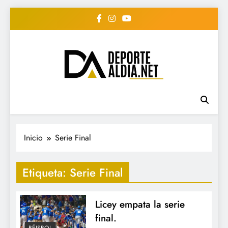
Saltar
al
contenido
• DEPORTE AL DIA •
www.deportealdia.net #deportealdia
#deportealdiard #deportealdiaperiodico
"Periodico Deportivo
Digital"
Inicio
Serie Final
Etiqueta:
Serie Final
Licey empata la serie
final.