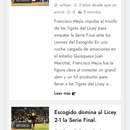
BÉISBOL
wiliam
2 años desde que se
envió
0
5 minutos
Francisco Mejía impulsa el triunfo
de los Tigres del Licey para
empatar la Serie Final ante los
Leones del Escogido En una
noche cargada de emociones en
el estadio Quisqueya Juan
Marichal, Francisco Mejía fue la
figura clave al conectar un grand
slam y un hit productor para
llevar a los Tigres del Licey a…
Leer más
Escogido domina al Licey
2-1 la Serie Final.
BÉISBOL