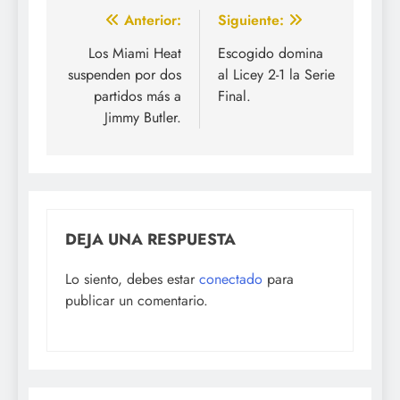
Navegación
Anterior:
Siguiente:
de
Los Miami Heat
Escogido domina
suspenden por dos
al Licey 2-1 la Serie
entradas
partidos más a
Final.
Jimmy Butler.
DEJA UNA RESPUESTA
Lo siento, debes estar
conectado
para
publicar un comentario.