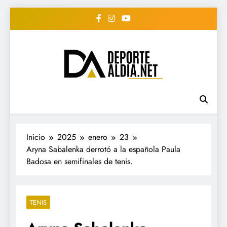
Saltar
al
contenido
• DEPORTE AL DIA •
www.deportealdia.net #deportealdia
#deportealdiard #deportealdiaperiodico
"Periodico Deportivo
Digital"
Inicio
2025
enero
23
Aryna Sabalenka derrotó a la española Paula
Badosa en semifinales de tenis.
TENIS