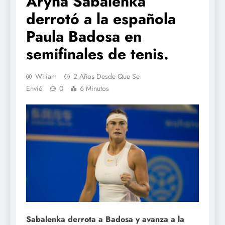
Aryna Sabalenka
derrotó a la española
Paula Badosa en
semifinales de tenis.
Wiliam
2 Años Desde Que Se
Envió
0
6 Minutos
Sabalenka derrota a Badosa y avanza a la