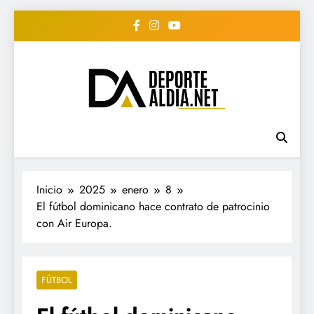
Saltar
al
contenido
• DEPORTE AL DIA •
www.deportealdia.net #deportealdia
#deportealdiard #deportealdiaperiodico
"Periodico Deportivo
Digital"
Inicio
2025
enero
8
El fútbol dominicano hace contrato de patrocinio
con Air Europa.
FÚTBOL