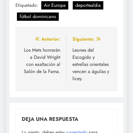
Etiquetado:
Air Europa
deportealdia
fútbol dominicano
Navegación
Anterior:
Siguiente:
de
Los Mets honrarán
Leones del
a David Wright
Escogido y
entradas
con exaltación al
estrellas orientales
Salón de la Fama.
vencen a águilas y
licey.
DEJA UNA RESPUESTA
Lo siento, debes estar
conectado
para