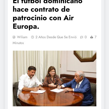
El fútbol dominicano
hace contrato de
patrocinio con Air
Europa.
Wiliam
2 Años Desde Que Se Envió
0
7
Minutos