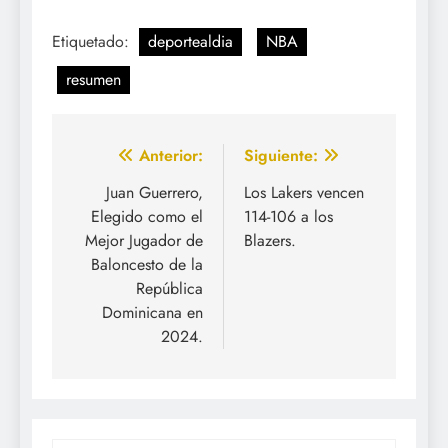
Etiquetado:
deportealdia
NBA
resumen
Navegación
Anterior:
Siguiente:
de
Juan Guerrero,
Los Lakers vencen
Elegido como el
114-106 a los
entradas
Mejor Jugador de
Blazers.
Baloncesto de la
República
Dominicana en
2024.