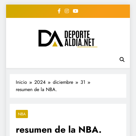
Saltar
al
contenido
• DEPORTE AL DIA •
www.deportealdia.net #deportealdia
#deportealdiard #deportealdiaperiodico
"Periodico Deportivo
Digital"
Inicio
2024
diciembre
31
resumen de la NBA.
NBA
resumen de la NBA.