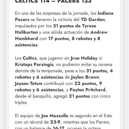
CELTICS 114 – PACERS 123
En una de las sorpresas de la jornada, los
Indiana
Pacers
se llevaron la victoria del
TD Garden
,
impulsados por los
31 puntos de Tyrese
Haliburton
y una sólida actuación de
Andrew
Nembhard
con
17 puntos, 8 rebotes y 8
asistencias
.
Los
Celtics
, que jugaron sin
Jrue Holiday
ni
Kristaps Porzingis
, no pudieron evitar su novena
derrota de la temporada, pese a los
31 puntos, 4
rebotes y 6 asistencias
de
Jaylen Brown
.
Jayson Tatum
contribuyó con
22 puntos, 9
rebotes y 6 asistencias
, y
Payton Pritchard
,
desde el banquillo, agregó
21 puntos
con cinco
triples.
El equipo de
Joe Mazzulla
es segundo en el Este
con un récord de
23-9
, mientras que los Pacers,
con un balance de
16-17
, ocupan la octava