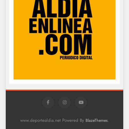
www.deportealdia.net Powered By
.
BlazeThemes