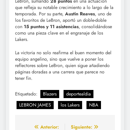
LeBron, sumando
28 puntos
en una actuación
que refleja su notable crecimiento a lo largo de la
temporada. Por su parte,
Austin Reaves
, uno de
los favoritos de LeBron, aportó un doble-doble
con
15 puntos y 11 asistencias
, consolidándose
como una pieza clave en el engranaje de los
Lakers.
La victoria no solo reafirma el buen momento del
equipo angelino, sino que vuelve a poner los
reflectores sobre LeBron, quien sigue añadiendo
páginas doradas a una carrera que parece no
tener fin.
Etiquetado:
Blazers
deportealdia
LEBRON JAMES
los Lakers
NBA
Navegación
Anterior:
Siguiente: