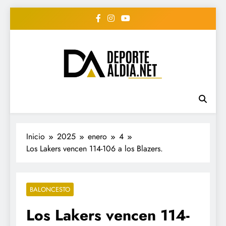
Saltar
al
contenido
• DEPORTE AL DIA •
www.deportealdia.net #deportealdia
#deportealdiard #deportealdiaperiodico
"Periodico Deportivo
Digital"
Inicio
2025
enero
4
Los Lakers vencen 114-106 a los Blazers.
BALONCESTO
Los Lakers vencen 114-