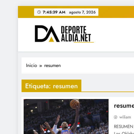
Saltar
7:45:40 AM
agosto 7, 2026
al
contenido
• DEPORTE AL DIA • "Per
www.deportealdia.net #deportealdia #deporteal
Inicio
resumen
Etiqueta:
resumen
resume
wiliam
RESUMEN 
Los Oklah