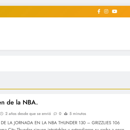
iodico Deportivo Digital"
diard #deportealdiaperiodico
n de la NBA.
2 años desde que se envió
0
5 minutos
DE LA JORNADA EN LA NBA THUNDER 130 – GRIZZLIES 106
oma City Thunder siguen intratables y extendieron su racha a once