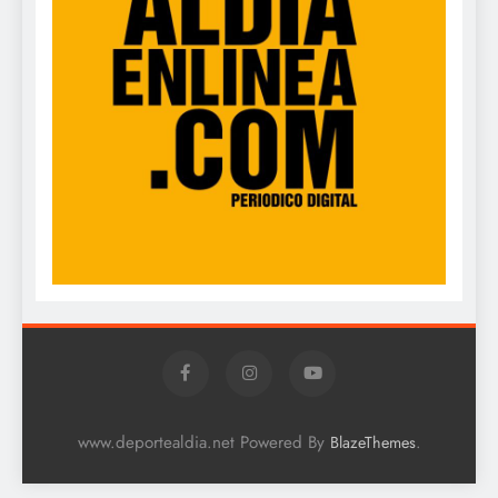
www.deportealdia.net Powered By
.
BlazeThemes