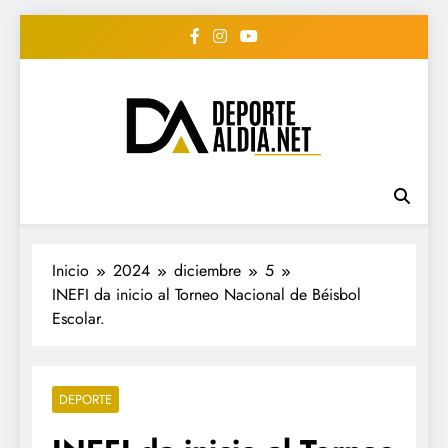
Saltar
al
contenido
• DEPORTE AL DIA •
www.deportealdia.net #deportealdia
#deportealdiard #deportealdiaperiodico
"Periodico Deportivo
Digital"
Inicio
2024
diciembre
5
INEFI da inicio al Torneo Nacional de Béisbol
Escolar.
DEPORTE