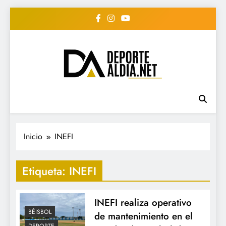
Saltar
al
contenido
• DEPORTE AL DIA •
www.deportealdia.net #deportealdia
#deportealdiard #deportealdiaperiodico
"Periodico Deportivo
Digital"
Inicio
INEFI
Etiqueta:
INEFI
INEFI realiza operativo
BÉISBOL
de mantenimiento en el