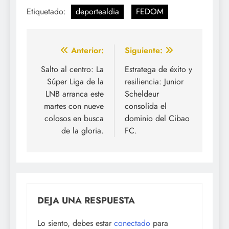
Etiquetado:
deportealdia
FEDOM
Navegación
Anterior:
Siguiente:
de
Salto al centro: La
Estratega de éxito y
Súper Liga de la
resiliencia: Junior
entradas
LNB arranca este
Scheldeur
martes con nueve
consolida el
colosos en busca
dominio del Cibao
de la gloria.
FC.
DEJA UNA RESPUESTA
Lo siento, debes estar
conectado
para