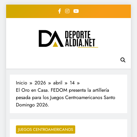
Saltar
al
contenido
• DEPORTE AL DIA •
www.deportealdia.net #deportealdia
#deportealdiard #deportealdiaperiodico
"Periodico Deportivo
Digital"
Inicio
2026
abril
14
El Oro en Casa. FEDOM presenta la artillería
pesada para los Juegos Centroamericanos Santo
Domingo 2026.
JUEGOS CENTROAMERICANOS