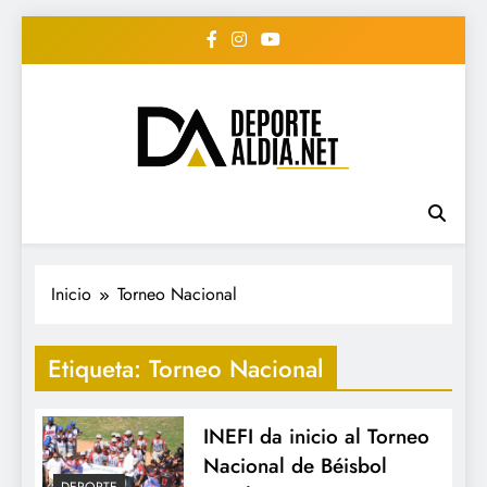
Saltar
al
contenido
• DEPORTE AL DIA •
www.deportealdia.net #deportealdia
#deportealdiard #deportealdiaperiodico
"Periodico Deportivo
Digital"
Inicio
Torneo Nacional
Etiqueta:
Torneo Nacional
INEFI da inicio al Torneo
Nacional de Béisbol