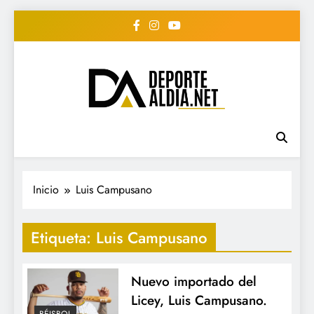
Saltar
al
contenido
• DEPORTE AL DIA •
www.deportealdia.net #deportealdia
#deportealdiard #deportealdiaperiodico
"Periodico Deportivo
Digital"
Inicio
Luis Campusano
Etiqueta:
Luis Campusano
Nuevo importado del
Licey, Luis Campusano.