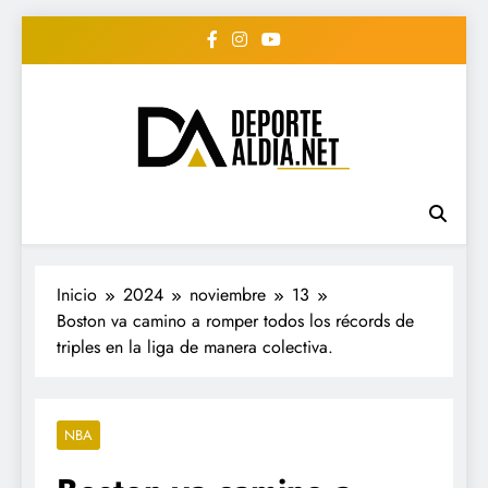
Saltar
al
contenido
• DEPORTE AL DIA •
www.deportealdia.net #deportealdia
#deportealdiard #deportealdiaperiodico
"Periodico Deportivo
Digital"
Inicio
2024
noviembre
13
Boston va camino a romper todos los récords de
triples en la liga de manera colectiva.
NBA