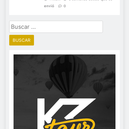
envió
0
Buscar: