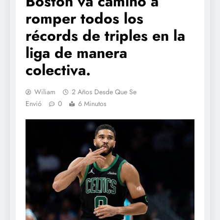
Boston va camino a
romper todos los
récords de triples en la
liga de manera
colectiva.
Wiliam
2 Años Desde Que Se
Envió
0
6 Minutos