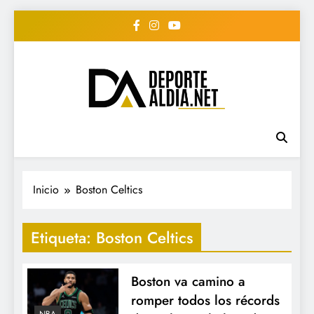
Saltar
al
contenido
• DEPORTE AL DIA •
www.deportealdia.net #deportealdia
#deportealdiard #deportealdiaperiodico
"Periodico Deportivo
Digital"
Inicio
Boston Celtics
Etiqueta:
Boston Celtics
Boston va camino a
romper todos los récords