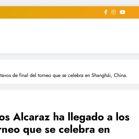
iodico Deportivo Digital"
diard #deportealdiaperiodico
ctavos de final del torneo que se celebra en Shanghái, China.
los Alcaraz ha llegado a los
orneo que se celebra en