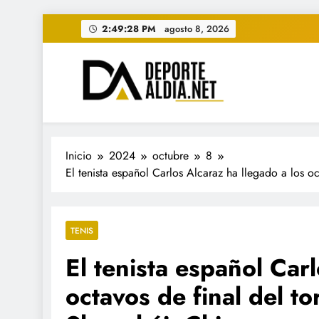
Saltar
2:49:29 PM
agosto 8, 2026
al
contenido
• DEPORTE AL DIA • "Per
www.deportealdia.net #deportealdia #deporteal
Inicio
2024
octubre
8
El tenista español Carlos Alcaraz ha llegado a los o
TENIS
El tenista español Car
octavos de final del t