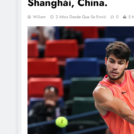
Shanghái, China.
Wiliam
2 Años Desde Que Se Envió
0
5 