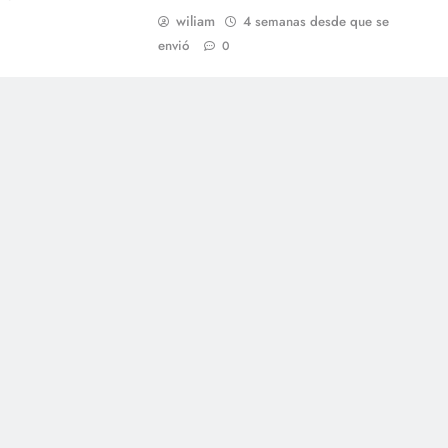
wiliam
4 semanas desde que se
envió
0