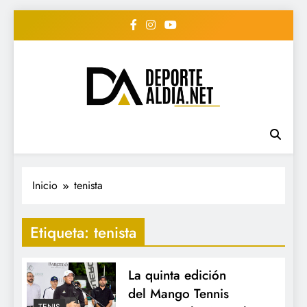
Saltar
al
contenido
• DEPORTE AL DIA •
www.deportealdia.net #deportealdia
#deportealdiard #deportealdiaperiodico
"Periodico Deportivo
Digital"
Inicio
tenista
Etiqueta:
tenista
La quinta edición
del Mango Tennis