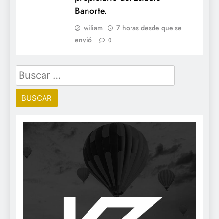
Banorte.
wiliam
7 horas desde que se
envió
0
Buscar: