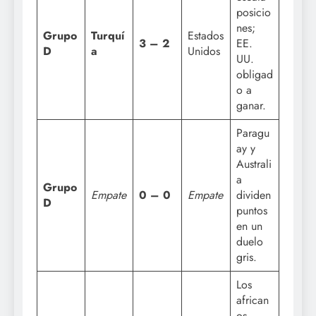
posicio
nes;
Grupo
Turquí
Estados
3 – 2
EE.
D
a
Unidos
UU.
obligad
o a
ganar.
Paragu
ay y
Australi
a
Grupo
Empate
0 – 0
Empate
dividen
D
puntos
en un
duelo
gris.
Los
african
os