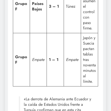
asumen
Grupo
Países
3 – 1
Túnez
el
F
Bajos
control
con
paso
firme.
Japón y
Suecia
pactan
tablas
Grupo
Empate
1 – 1
Empate
tras
F
noventa
minutos
al
límite.
«La derrota de Alemania ante Ecuador y
la caída de Estados Unidos frente a
Turquía confirman que en esta cita