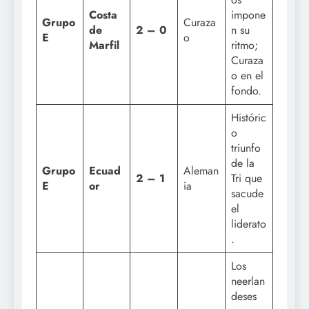
Costa
impone
Grupo
Curaza
de
2 – 0
n su
E
o
Marfil
ritmo;
Curaza
o en el
fondo.
Históric
o
triunfo
de la
Grupo
Ecuad
Aleman
2 – 1
Tri que
E
or
ia
sacude
el
liderato
.
Los
neerlan
deses