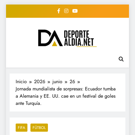
Saltar
al
contenido
• DEPORTE AL DIA •
www.deportealdia.net #deportealdia
#deportealdiard #deportealdiaperiodico
"Periodico Deportivo
Digital"
Inicio
2026
junio
26
Jornada mundialista de sorpresas: Ecuador tumba
a Alemania y EE. UU. cae en un festival de goles
ante Turquía.
FIFA
FÚTBOL