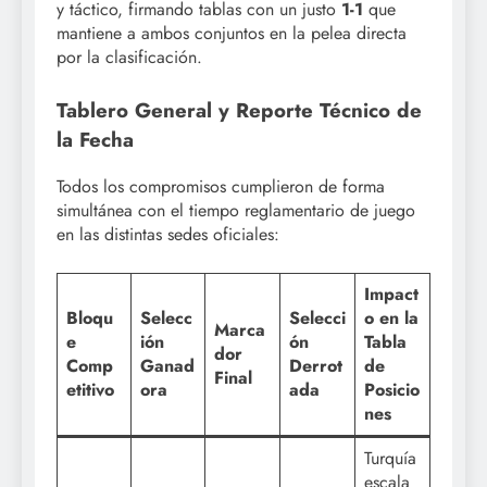
y táctico, firmando tablas con un justo
1-1
que
mantiene a ambos conjuntos en la pelea directa
por la clasificación.
Tablero General y Reporte Técnico de
la Fecha
Todos los compromisos cumplieron de forma
simultánea con el tiempo reglamentario de juego
en las distintas sedes oficiales:
Impact
Bloqu
Selecc
Selecci
o en la
Marca
e
ión
ón
Tabla
dor
Comp
Ganad
Derrot
de
Final
etitivo
ora
ada
Posicio
nes
Turquía
escala