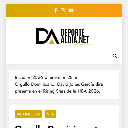
Saltar
al
contenido
• DEPORTE AL DIA •
www.deportealdia.net #deportealdia
#deportealdiard #deportealdiaperiodico
"Periodico Deportivo
Digital"
Inicio
2026
enero
28
Orgullo Dominicano: David Jones García dirá
presente en el Rising Stars de la NBA 2026.
BALONCESTO
NBA