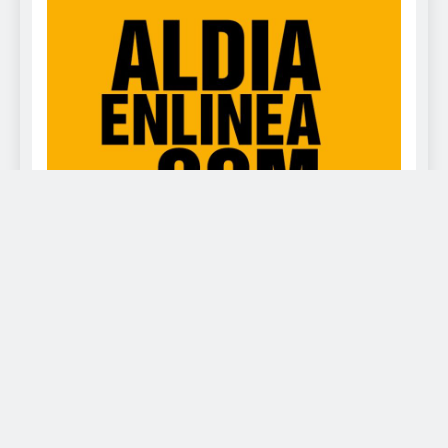
www.deportealdia.net Powered By
.
BlazeThemes