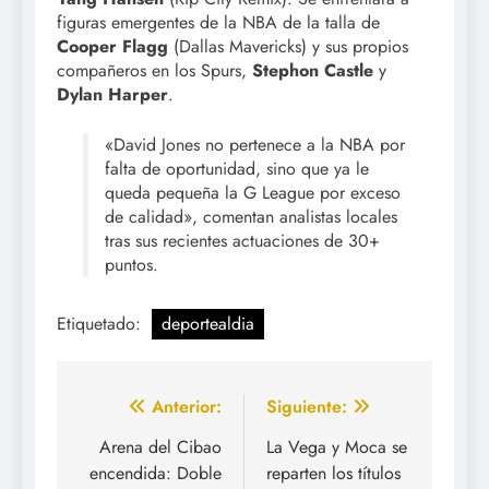
figuras emergentes de la NBA de la talla de
Cooper Flagg
(Dallas Mavericks) y sus propios
compañeros en los Spurs,
Stephon Castle
y
Dylan Harper
.
«David Jones no pertenece a la NBA por
falta de oportunidad, sino que ya le
queda pequeña la G League por exceso
de calidad», comentan analistas locales
tras sus recientes actuaciones de 30+
puntos.
Etiquetado:
deportealdia
Navegación
Anterior:
Siguiente:
de
Arena del Cibao
La Vega y Moca se
encendida: Doble
reparten los títulos