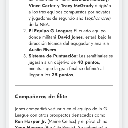
Vince Carter y Tracy McGrady
dirigirán
a los tres equipos compuestos por novatos
y jugadores de segundo año (
sophomores
)
de la NBA.
El Equipo G League:
El cuarto equipo,
donde militará
David Jones
, estará bajo la
dirección técnica del exjugador y analista
Austin Rivers
.
Sistema de Puntuación:
Las semifinales se
jugarán a un objetivo de
40 puntos
,
mientras que la gran final se definirá al
llegar a los
25 puntos
.
Compañeros de Élite
Jones compartirá vestuario en el equipo de la G
League con otros prospectos destacados como
Ron Harper Jr.
(Maine Celtics) y el pívot chino
Yang Hansen
(Rip City Remix). Se enfrentará a