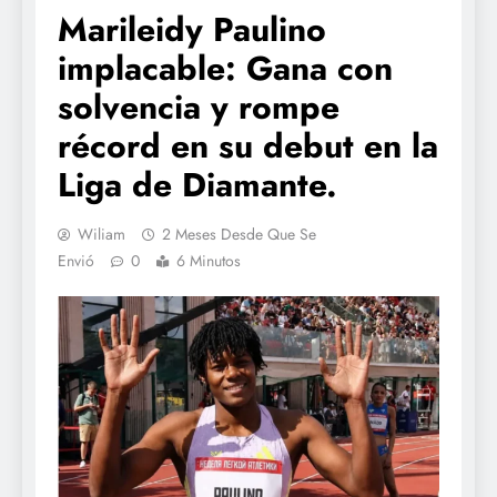
Marileidy Paulino
implacable: Gana con
solvencia y rompe
récord en su debut en la
Liga de Diamante.
Wiliam
2 Meses Desde Que Se
Envió
0
6 Minutos