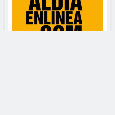
www.deportealdia.net Powered By
.
BlazeThemes