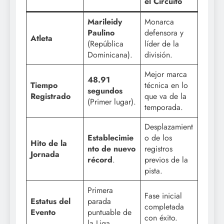
el Circuito
Marileidy
Monarca
Paulino
defensora y
Atleta
(República
líder de la
Dominicana).
división.
Mejor marca
48.91
Tiempo
técnica en lo
segundos
Registrado
que va de la
(Primer lugar).
temporada.
Desplazamient
Establecimie
o de los
Hito de la
nto de nuevo
registros
Jornada
récord
.
previos de la
pista.
Primera
Fase inicial
Estatus del
parada
completada
Evento
puntuable de
con éxito.
la Liga.