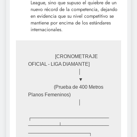
League, sino que supuso el quiebre de un
nuevo récord de la competencia, dejando
en evidencia que su nivel competitivo se
mantiene por encima de los estándares
internacionales.
                      [CRONOMETRAJE 
OFICIAL - LIGA DIAMANTE]

                                         │

                                         ▼

                     (Prueba de 400 Metros 
Planos Femeninos)

                                         │

┌───────────────────────
─────────┴──────────────
──────────────────┐
