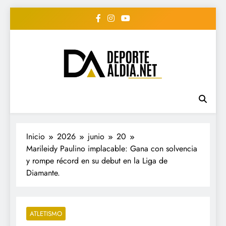
Saltar
al
contenido
• DEPORTE AL DIA •
www.deportealdia.net #deportealdia
#deportealdiard #deportealdiaperiodico
"Periodico Deportivo
Digital"
Inicio
2026
junio
20
Marileidy Paulino implacable: Gana con solvencia
y rompe récord en su debut en la Liga de
Diamante.
ATLETISMO