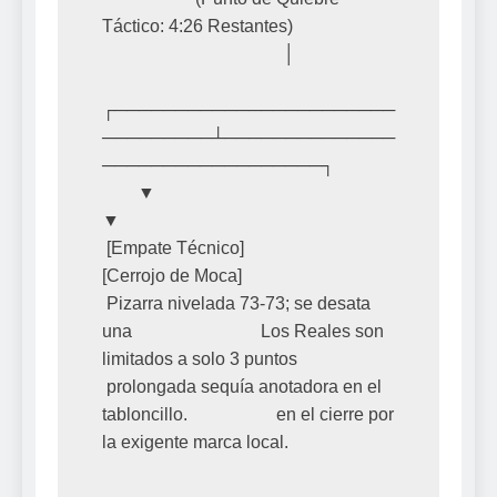
Táctico: 4:26 Restantes)

                                         │

┌───────────────────────
─────────┴──────────────
──────────────────┐

        ▼                                                                 
▼

 [Empate Técnico]                                                  
[Cerrojo de Moca]

 Pizarra nivelada 73-73; se desata 
una                             Los Reales son 
limitados a solo 3 puntos

 prolongada sequía anotadora en el 
tabloncillo.                    en el cierre por 