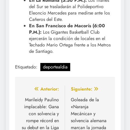
En La Romana (5:30 P.M.):
Los Titanes
del Sur se trasladarán al Polideportivo
Eleoncio Mercedes para medirse ante los
Cañeros del Este.
En San Francisco de Macorís (6:00
P.M.):
Los Gigantes Basketball Club
ejercerán la condición de locales en el
Techado Mario Ortega frente a los Metros
de Santiago.
Etiquetado:
deportealdia
Navegación
Anterior:
Siguiente:
de
Marileidy Paulino
Goleada de la
implacable: Gana
«Naranja
entradas
con solvencia y
Mecánica» y
rompe récord en
solvencia alemana
su debut en la Liga
marcan la jornada