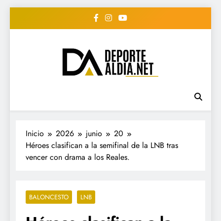
Saltar
al
contenido
• DEPORTE AL DIA •
www.deportealdia.net #deportealdia
#deportealdiard #deportealdiaperiodico
"Periodico Deportivo
Digital"
Inicio
2026
junio
20
Héroes clasifican a la semifinal de la LNB tras
vencer con drama a los Reales.
BALONCESTO
LNB