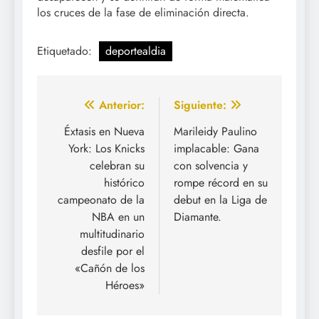
los cruces de la fase de eliminación directa.
Etiquetado:
deportealdia
Navegación
Anterior:
Siguiente:
de
Éxtasis en Nueva
Marileidy Paulino
York: Los Knicks
implacable: Gana
entradas
celebran su
con solvencia y
histórico
rompe récord en su
campeonato de la
debut en la Liga de
NBA en un
Diamante.
multitudinario
desfile por el
«Cañón de los
Héroes»