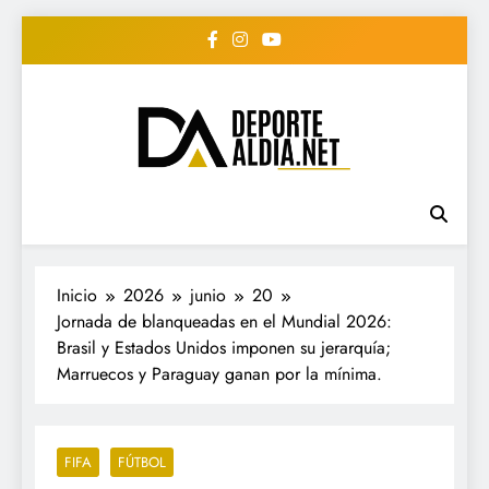
Saltar
al
contenido
• DEPORTE AL DIA •
www.deportealdia.net #deportealdia
#deportealdiard #deportealdiaperiodico
"Periodico Deportivo
Digital"
Inicio
2026
junio
20
Jornada de blanqueadas en el Mundial 2026:
Brasil y Estados Unidos imponen su jerarquía;
Marruecos y Paraguay ganan por la mínima.
FIFA
FÚTBOL