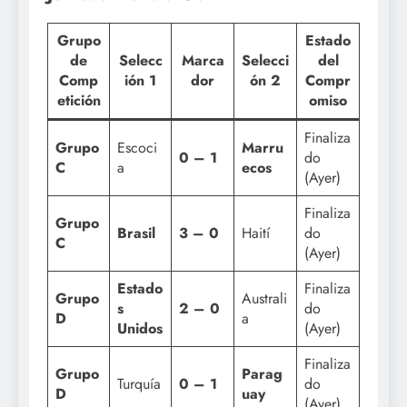
Grupo
Estado
de
Selecc
Marca
Selecci
del
Comp
ión 1
dor
ón 2
Compr
etición
omiso
Finaliza
Grupo
Escoci
Marru
0 – 1
do
C
a
ecos
(Ayer)
Finaliza
Grupo
Brasil
3 – 0
Haití
do
C
(Ayer)
Estado
Finaliza
Grupo
Australi
s
2 – 0
do
D
a
Unidos
(Ayer)
Finaliza
Grupo
Parag
Turquía
0 – 1
do
D
uay
(Ayer)