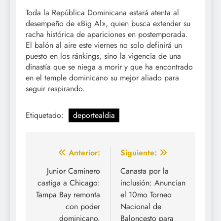
Toda la República Dominicana estará atenta al
desempeño de «Big Al», quien busca extender su
racha histórica de apariciones en postemporada.
El balón al aire este viernes no solo definirá un
puesto en los ránkings, sino la vigencia de una
dinastía que se niega a morir y que ha encontrado
en el temple dominicano su mejor aliado para
seguir respirando.
Etiquetado:
deportealdia
Navegación
Anterior:
Siguiente:
de
Junior Caminero
Canasta por la
castiga a Chicago:
inclusión: Anuncian
entradas
Tampa Bay remonta
el 10mo Torneo
con poder
Nacional de
dominicano.
Baloncesto para