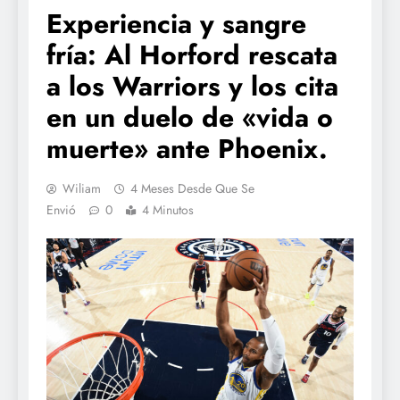
Experiencia y sangre
fría: Al Horford rescata
a los Warriors y los cita
en un duelo de «vida o
muerte» ante Phoenix.
Wiliam
4 Meses Desde Que Se
Envió
0
4 Minutos