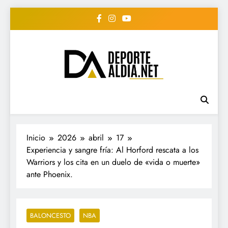
Saltar
al
contenido
• DEPORTE AL DIA •
www.deportealdia.net #deportealdia
#deportealdiard #deportealdiaperiodico
"Periodico Deportivo
Digital"
Inicio
2026
abril
17
Experiencia y sangre fría: Al Horford rescata a los
Warriors y los cita en un duelo de «vida o muerte»
ante Phoenix.
BALONCESTO
NBA