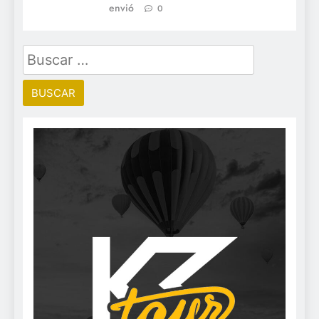
envió
0
Buscar: