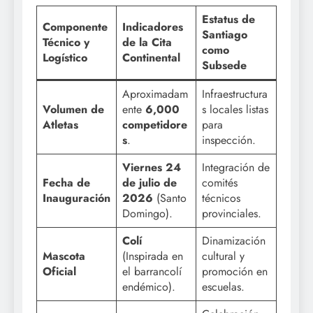
Estatus de
Componente
Indicadores
Santiago
Técnico y
de la Cita
como
Logístico
Continental
Subsede
Aproximadam
Infraestructura
Volumen de
ente
6,000
s locales listas
Atletas
competidore
para
s
.
inspección.
Viernes 24
Integración de
Fecha de
de julio de
comités
Inauguración
2026
(Santo
técnicos
Domingo).
provinciales.
Colí
Dinamización
Mascota
(Inspirada en
cultural y
Oficial
el barrancolí
promoción en
endémico).
escuelas.