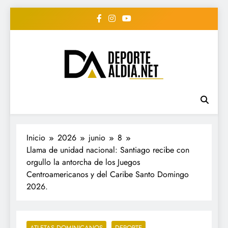
Saltar
al
contenido
• DEPORTE AL DIA •
www.deportealdia.net #deportealdia
#deportealdiard #deportealdiaperiodico
"Periodico Deportivo
Digital"
Inicio
2026
junio
8
Llama de unidad nacional: Santiago recibe con
orgullo la antorcha de los Juegos
Centroamericanos y del Caribe Santo Domingo
2026.
ATLETAS DOMINICANOS
DEPORTE