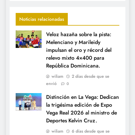
Noticias relacionadas
Veloz hazaña sobre la pista:
Melenciano y Marileidy
impulsan el oro y récord del
relevo mixto 4×400 para
República Dominicana.
wiliam
2 días desde que se
envió
0
Distinción en La Vega: Dedican
la trigésima edición de Expo
Vega Real 2026 al ministro de
Deportes Kelvin Cruz.
wiliam
6 días desde que se