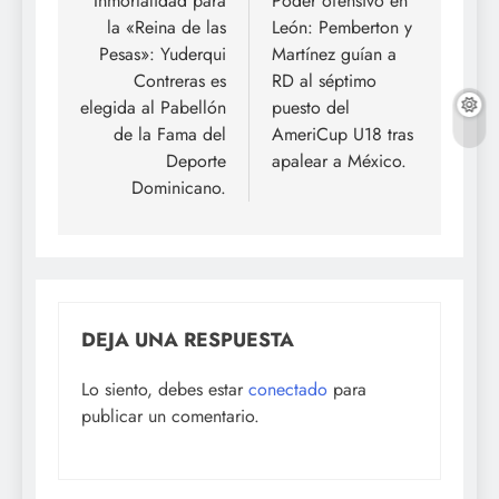
de
Inmortalidad para
Poder ofensivo en
la «Reina de las
León: Pemberton y
entradas
Pesas»: Yuderqui
Martínez guían a
Contreras es
RD al séptimo
elegida al Pabellón
puesto del
de la Fama del
AmeriCup U18 tras
Deporte
apalear a México.
Dominicano.
DEJA UNA RESPUESTA
Lo siento, debes estar
conectado
para
publicar un comentario.