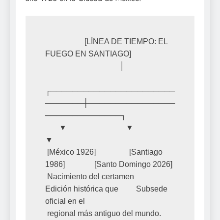
                    [LÍNEA DE TIEMPO: EL 
FUEGO EN SANTIAGO]

                                      │

┌───────────────────────
───────┼────────────────
──────────────┐

       ▼                              ▼                              
▼

 [México 1926]                 [Santiago 
1986]               [Santo Domingo 2026]

 Nacimiento del certamen        
Edición histórica que         Subsede 
oficial en el

 regional más antiguo del mundo. 