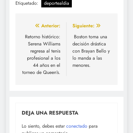
Etiquetado:
deportealdia
Navegación
Anterior:
Siguiente:
de
Retorno histórico:
Boston toma una
Serena Williams
decisión drástica
entradas
regresa al tenis
con Brayan Bello y
profesional a los
lo manda a las
44 años en el
menores.
torneo de Queen’s.
DEJA UNA RESPUESTA
Lo siento, debes estar
conectado
para