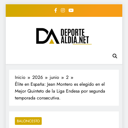
Saltar
al
contenido
• DEPORTE AL DIA •
www.deportealdia.net #deportealdia
#deportealdiard #deportealdiaperiodico
"Periodico Deportivo
Digital"
Inicio
2026
junio
2
Élite en España: Jean Montero es elegido en el
Mejor Quinteto de la Liga Endesa por segunda
temporada consecutiva.
BALONCESTO