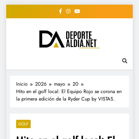
Saltar
al
contenido
• DEPORTE AL DIA •
www.deportealdia.net #deportealdia
#deportealdiard #deportealdiaperiodico
"Periodico Deportivo
Digital"
Inicio
2026
mayo
20
Hito en el golf local: El Equipo Rojo se corona en
la primera edición de la Ryder Cup by VISTAS.
GOLF