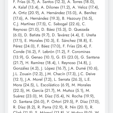
F. Frías (6.7), A. Santos (12.3), A. Torres (18.0),
A. Kalaf (13.4), A. Dilonex (11.2), A. Veloz (17.4),
A. Ortiz (20.9), A. Hernández (15.0), A. Benítez
(17.6), A. Hernández (19.3), B. Hazoury (16.5),
C.J. Martínez (17.5), C. Sabogal (22.6), C.
Reynoso (21.0), D. Báez (15.3), D. Quezada
(6.0), D. Batista (9.7), D. Tavárez (4.4), E. Ureña
(17.1), E. Morales (10.3), E. Sánchez (18.8), E.
Pérez (24.0), F. Báez (17.0), F. Frías (26.4), F.
Conde (16.2), F. Lebrón (11.2), F. Corominas
(13.9), G. Genao (10.1), G. Eli (23.0), G. Santana
(21.7), H. Ramírez (18.4), I. Reynoso (14.8), J.
González (4.2), J. López (16.7), J.A. Dumé (10.6),
J.L. Zouain (12.2), J.M. Chacín (17.3), J.C. Deive
(12.1), J.A. Morel (7.2), L. Serrata (26.3), L.E.
Mora (24.5), L. Escolástico (6.9), M. Morales
(22.5), M. García (21.7), M. Muñoz (5.1), M.
Suárez (23.0), M. Díaz (15.4), N. Rocha (19.9),
O. Santana (26.0), P. Ortori (29.5), P. Díaz (17.0),
R. Díaz (8.2), R. Parra (12.9), R. Nin (20.1), R.
Clink (11.5), S. Mármol (13.8), V. Muñoz (9.0), W.