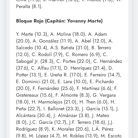
Peralta (8.1).
Bloque Rojo (Capitán: Yovanny Marte)
Y. Marte (10.3), A. Molina (18.0), A. Adam
(20.0), A. González (11.9), A. Abel (12.0), A.
Salcedo (10.4), A.S. Batista (31.0), B. Terrero
(12.0), C. Rodolí (7.9), C. Romero (6.9), C.
Sabogal Jr. (28.3), C. Portes (22.0), C. Hernández
(37.6), C. Alfau (17.1), D. Henríquez (21.4), D.
Potter (13.1), E. Ureña R. (17.0), E. Ferreiro (14.7),
E. Dominici (21.0), E. Lara (10.0), E. Pichardo
(20.0), F. Fernández (25.6), F. Martínez (6.6), F.
Gratereaux (15.6), F. Almonte (8.3), G. Vergara
(18.0), H. Marmolejos (21.0), H. Then (6.0), H.
Peña (22.7), I. Ballonet (23.3), J. García (15.1), J.
Alcántara (30.4), J. Almánzar (3.8), J. Mateo
(8.0), J.C. García (12.7), J.F. Terrero (18.6), J.J.
Rodríguez (8.9), K. Morales (20.6), L.Á. Pérez
(9.8), M. López (4.7), M. Robles (13.9), M. Escoto