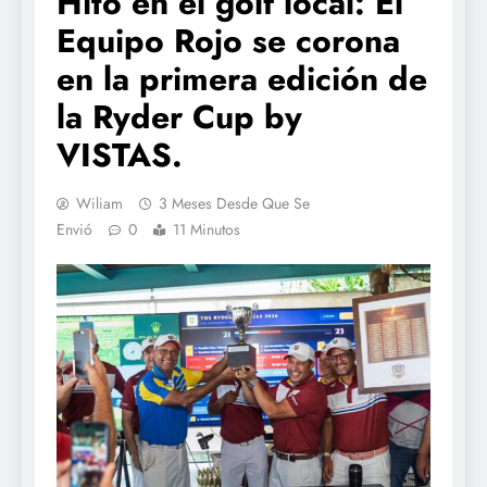
Hito en el golf local: El
Equipo Rojo se corona
en la primera edición de
la Ryder Cup by
VISTAS.
Wiliam
3 Meses Desde Que Se
Envió
0
11 Minutos