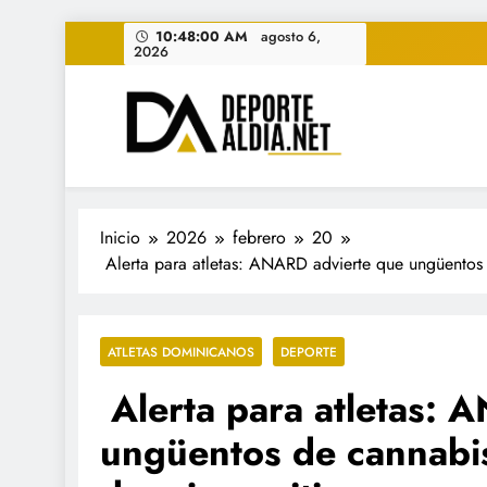
Saltar
10:48:02 AM
agosto 6,
2026
al
contenido
• DEPORTE AL DIA • "Per
www.deportealdia.net #deportealdia #deporteal
Inicio
2026
febrero
20
Alerta para atletas: ANARD advierte que ungüentos 
ATLETAS DOMINICANOS
DEPORTE
Alerta para atletas: 
ungüentos de cannabi