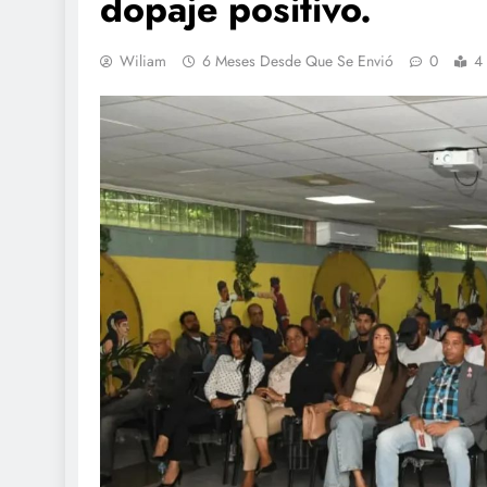
dopaje positivo.
Wiliam
6 Meses Desde Que Se Envió
0
4