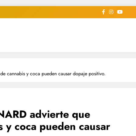
iodico Deportivo Digital"
diard #deportealdiaperiodico
de cannabis y coca pueden causar dopaje positivo.
ANARD advierte que
s y coca pueden causar