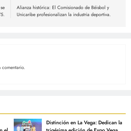
 se
Alianza histórica: El Comisionado de Béisbol y
75.
Unicaribe profesionalizan la industria deportiva.
n comentario.
Distinción en La Vega: Dedican la
n el
trigésima edición de Expo Vega