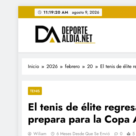
Saltar
11:19:22 AM
agosto 9, 2026
al
contenido
• DEPORTE AL DIA • "Per
www.deportealdia.net #deportealdia #deporteal
Inicio
2026
febrero
20
El tenis de élite
TENIS
El tenis de élite regre
prepara para la Copa 
Wiliam
6 Meses Desde Que Se Envió
0
5