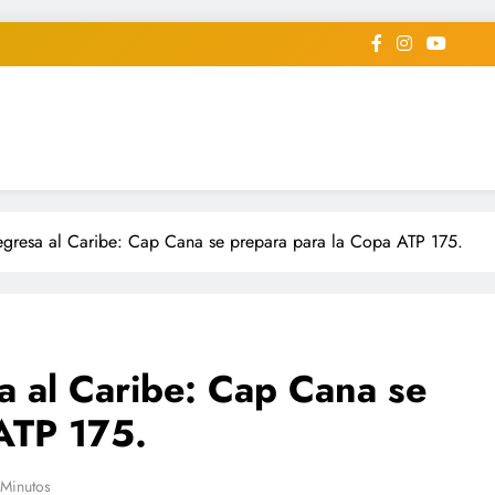
iodico Deportivo Digital"
diard #deportealdiaperiodico
 regresa al Caribe: Cap Cana se prepara para la Copa ATP 175.
sa al Caribe: Cap Cana se
ATP 175.
 Minutos