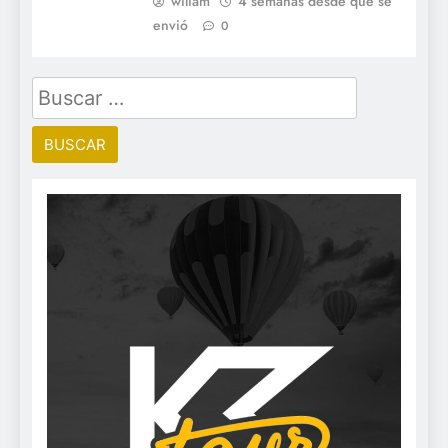
wiliam
4 semanas desde que se
envió
0
Buscar: