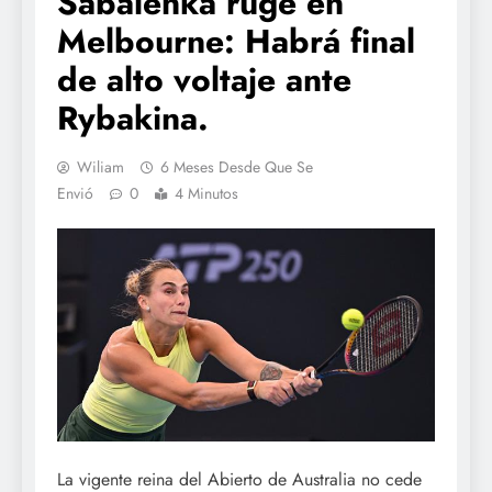
Sabalenka ruge en
Melbourne: Habrá final
de alto voltaje ante
Rybakina.
Wiliam
6 Meses Desde Que Se
Envió
0
4 Minutos
La vigente reina del Abierto de Australia no cede