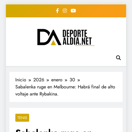
Saltar
al
contenido
• DEPORTE AL DIA •
www.deportealdia.net #deportealdia
#deportealdiard #deportealdiaperiodico
"Periodico Deportivo
Digital"
Inicio
2026
enero
30
Sabalenka ruge en Melbourne: Habrá final de alto
voltaje ante Rybakina.
TENIS