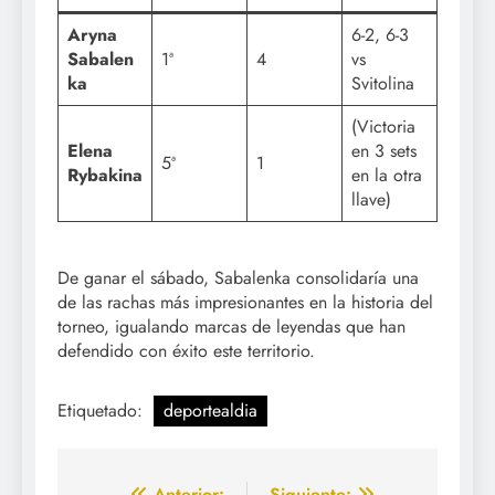
Aryna
6-2, 6-3
Sabalen
1ª
4
vs
ka
Svitolina
(Victoria
Elena
en 3 sets
5ª
1
Rybakina
en la otra
llave)
De ganar el sábado, Sabalenka consolidaría una
de las rachas más impresionantes en la historia del
torneo, igualando marcas de leyendas que han
defendido con éxito este territorio.
Etiquetado:
deportealdia
Anterior:
Siguiente: