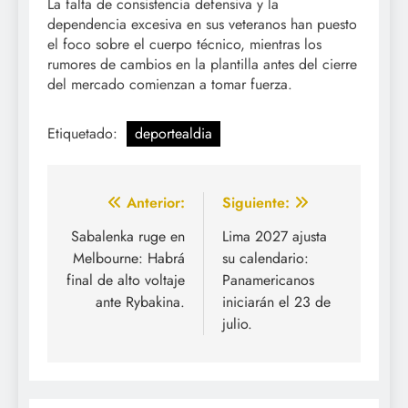
La falta de consistencia defensiva y la
dependencia excesiva en sus veteranos han puesto
el foco sobre el cuerpo técnico, mientras los
rumores de cambios en la plantilla antes del cierre
del mercado comienzan a tomar fuerza.
Etiquetado:
deportealdia
Navegación
Anterior:
Siguiente:
de
Sabalenka ruge en
Lima 2027 ajusta
Melbourne: Habrá
su calendario:
entradas
final de alto voltaje
Panamericanos
ante Rybakina.
iniciarán el 23 de
julio.