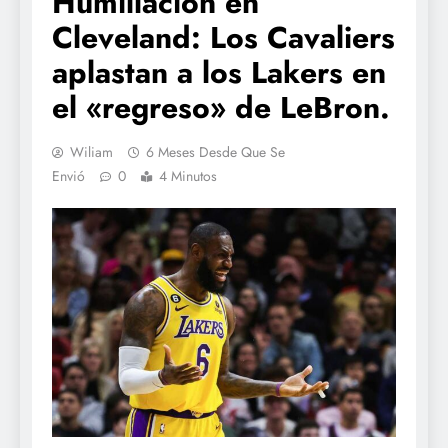
Humillación en
Cleveland: Los Cavaliers
aplastan a los Lakers en
el «regreso» de LeBron.
Wiliam
6 Meses Desde Que Se
Envió
0
4 Minutos