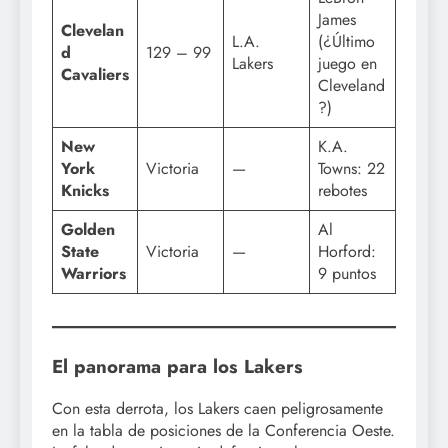
James
Clevelan
L.A.
(¿Último
d
129 – 99
Lakers
juego en
Cavaliers
Cleveland
?)
New
K.A.
York
Victoria
—
Towns: 22
Knicks
rebotes
Golden
Al
State
Victoria
—
Horford:
Warriors
9 puntos
El panorama para los Lakers
Con esta derrota, los Lakers caen peligrosamente
en la tabla de posiciones de la Conferencia Oeste.