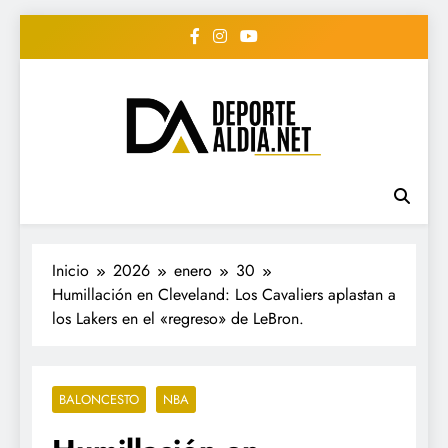
Saltar
al
contenido
• DEPORTE AL DIA •
www.deportealdia.net #deportealdia
#deportealdiard #deportealdiaperiodico
"Periodico Deportivo
Digital"
Inicio
2026
enero
30
Humillación en Cleveland: Los Cavaliers aplastan a
los Lakers en el «regreso» de LeBron.
BALONCESTO
NBA