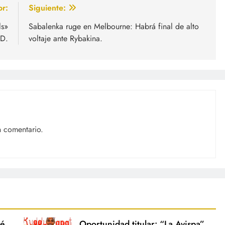
or:
Siguiente:
ls»
Sabalenka ruge en Melbourne: Habrá final de alto
RD.
voltaje ante Rybakina.
n comentario.
sé
Oportunidad titular: “La Avispa”