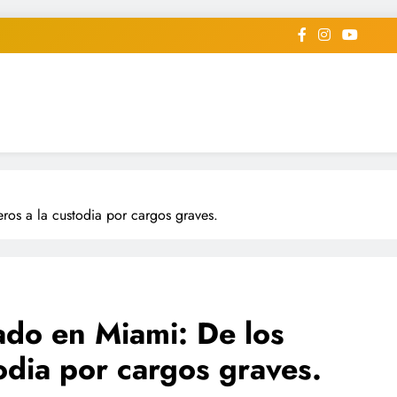
iodico Deportivo Digital"
diard #deportealdiaperiodico
ros a la custodia por cargos graves.
ado en Miami: De los
todia por cargos graves.