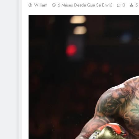
Wiliam
6 Meses Desde Que Se Envió
0
5