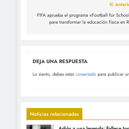
Navegación
Anteri
de
FIFA aprueba el programa «Football for Schoo
para transformar la educación física en 
entradas
DEJA UNA RESPUESTA
Lo siento, debes estar
conectado
para publicar u
Noticias relacionadas
Adiós a una leyenda: Fallece Jo