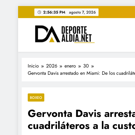
Saltar
2:56:37 PM
agosto 7, 2026
al
contenido
• DEPORTE AL DIA • "Per
www.deportealdia.net #deportealdia #deporteal
Inicio
2026
enero
30
Gervonta Davis arrestado en Miami: De los cuadriláte
BOXEO
Gervonta Davis arrest
cuadriláteros a la cus