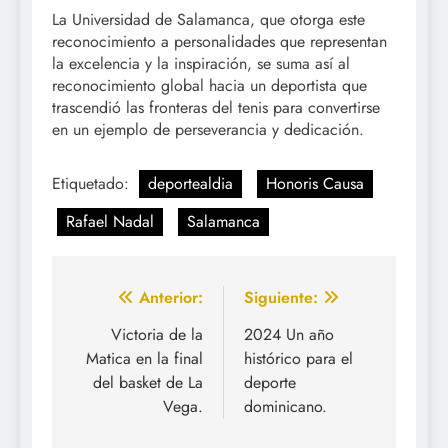
La Universidad de Salamanca, que otorga este
reconocimiento a personalidades que representan
la excelencia y la inspiración, se suma así al
reconocimiento global hacia un deportista que
trascendió las fronteras del tenis para convertirse
en un ejemplo de perseverancia y dedicación.
Etiquetado:
deportealdia
Honoris Causa
Rafael Nadal
Salamanca
Navegación
Anterior:
Siguiente:
de
Victoria de la
2024 Un año
Matica en la final
histórico para el
entradas
del basket de La
deporte
Vega.
dominicano.