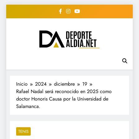
Saltar
al
contenido
• DEPORTE AL DIA •
www.deportealdia.net #deportealdia
#deportealdiard #deportealdiaperiodico
"Periodico Deportivo
Digital"
Inicio
2024
diciembre
19
Rafael Nadal será reconocido en 2025 como
doctor Honoris Causa por la Universidad de
Salamanca.
TENIS