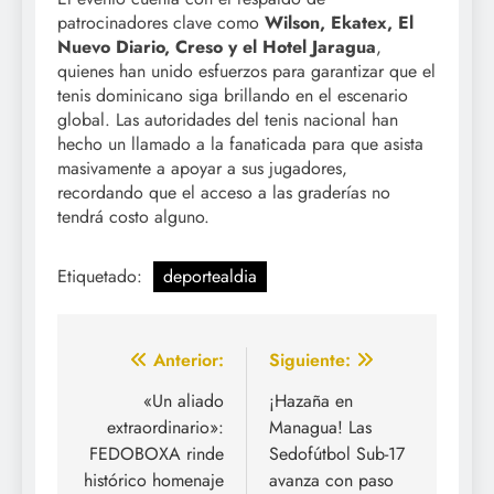
patrocinadores clave como
Wilson, Ekatex, El
Nuevo Diario, Creso y el Hotel Jaragua
,
quienes han unido esfuerzos para garantizar que el
tenis dominicano siga brillando en el escenario
global. Las autoridades del tenis nacional han
hecho un llamado a la fanaticada para que asista
masivamente a apoyar a sus jugadores,
recordando que el acceso a las graderías no
tendrá costo alguno.
Etiquetado:
deportealdia
Navegación
Anterior:
Siguiente:
de
«Un aliado
¡Hazaña en
extraordinario»:
Managua! Las
entradas
FEDOBOXA rinde
Sedofútbol Sub-17
histórico homenaje
avanza con paso