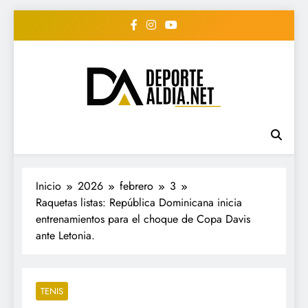
Saltar
al
contenido
• DEPORTE AL DIA •
www.deportealdia.net #deportealdia
#deportealdiard #deportealdiaperiodico
"Periodico Deportivo
Digital"
Inicio
2026
febrero
3
Raquetas listas: República Dominicana inicia
entrenamientos para el choque de Copa Davis
ante Letonia.
TENIS