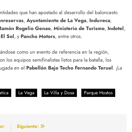
entidades que han apostado al desarrollo del baloncesto
nreservas
,
Ayuntamiento de La Vega
,
Induveca
,
Ramón Rogelio Genao
,
Ministerio de Turismo
,
Indotel
,
El Sol
, y
Pancho Motors
, entre otros.
dándose como un evento de referencia en la región,
n los equipos semifinalistas listos para la batalla, los
jugada en el
Pabellón Bajo Techo Fernando Teruel
. ¡La
atica
La Vega
La Villa y Dosa
Parque Hostos
or:
Siguiente: