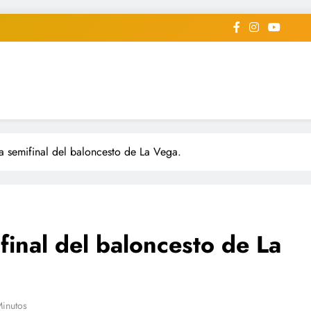
iodico Deportivo Digital"
diard #deportealdiaperiodico
ia semifinal del baloncesto de La Vega.
ifinal del baloncesto de La
Minutos