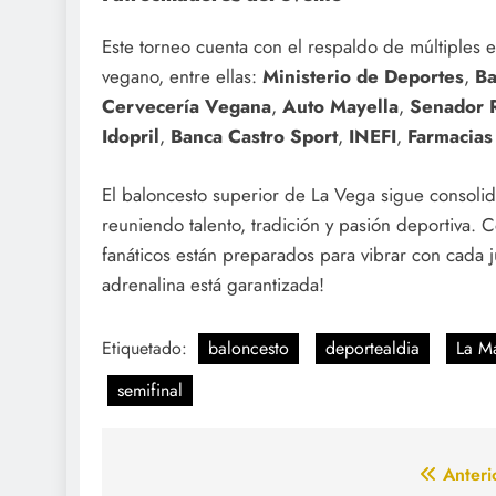
Este torneo cuenta con el respaldo de múltiples 
vegano, entre ellas:
Ministerio de Deportes
,
Ba
Cervecería Vegana
,
Auto Mayella
,
Senador 
Idopril
,
Banca Castro Sport
,
INEFI
,
Farmacias 
El baloncesto superior de La Vega sigue consoli
reuniendo talento, tradición y pasión deportiva. Co
fanáticos están preparados para vibrar con cada 
adrenalina está garantizada!
Etiquetado:
baloncesto
deportealdia
La M
semifinal
Navegación
Anteri