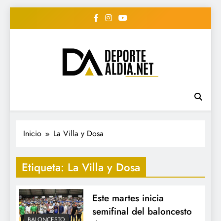
Saltar
al
contenido
• DEPORTE AL DIA •
www.deportealdia.net #deportealdia
#deportealdiard #deportealdiaperiodico
"Periodico Deportivo
Digital"
Inicio
La Villa y Dosa
Etiqueta:
La Villa y Dosa
Este martes inicia
semifinal del baloncesto
BALONCESTO