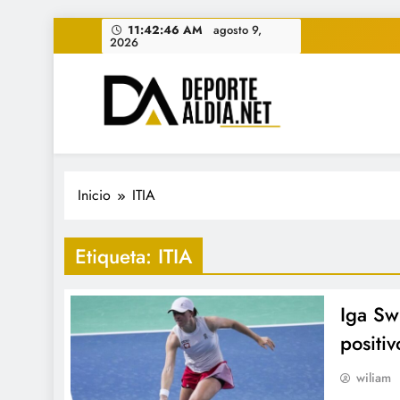
Saltar
11:42:47 AM
agosto 9, 2026
al
contenido
• DEPORTE AL DIA • "Per
www.deportealdia.net #deportealdia #deporteal
Inicio
ITIA
Etiqueta:
ITIA
Iga Sw
positi
wiliam