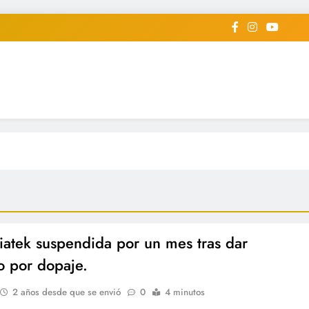
iodico Deportivo Digital"
diard #deportealdiaperiodico
iatek suspendida por un mes tras dar
vo por dopaje.
2 años desde que se envió
0
4 minutos