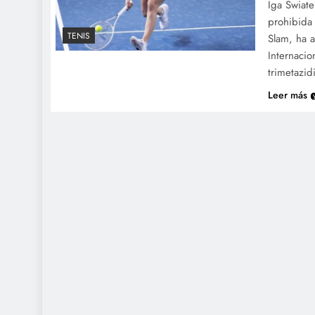
Iga Swiate
prohibida 
TENIS
Slam, ha 
Internacio
trimetazid
Leer más