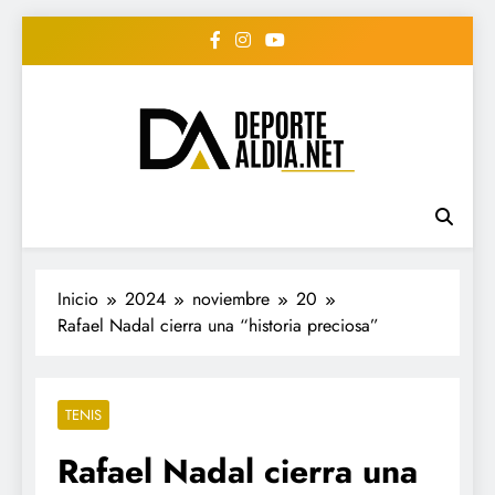
Saltar
al
contenido
• DEPORTE AL DIA •
www.deportealdia.net #deportealdia
#deportealdiard #deportealdiaperiodico
"Periodico Deportivo
Digital"
Inicio
2024
noviembre
20
Rafael Nadal cierra una “historia preciosa”
TENIS
Rafael Nadal cierra una