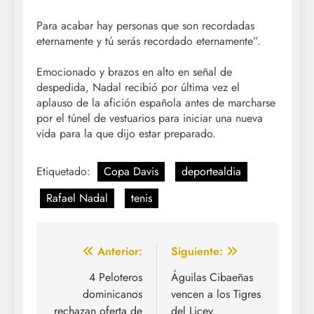
Para acabar hay personas que son recordadas
eternamente y tú serás recordado eternamente”.
Emocionado y brazos en alto en señal de
despedida, Nadal recibió por última vez el
aplauso de la afición española antes de marcharse
por el túnel de vestuarios para iniciar una nueva
vida para la que dijo estar preparado.
Etiquetado:
Copa Davis
deportealdia
Rafael Nadal
tenis
Navegación
Anterior:
Siguiente:
de
4 Peloteros
Águilas Cibaeñas
dominicanos
vencen a los Tigres
entradas
rechazan oferta de
del Licey.