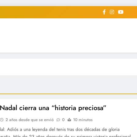
iodico Deportivo Digital"
diard #deportealdiaperiodico
 Nadal cierra una “historia preciosa”
2 años desde que se envió
0
10 minutos
al: Adiós a una leyenda del tenis tras dos décadas de gloria
spaña. Más de 23 años después de su primera victoria profesional