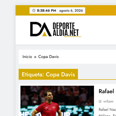
Saltar
8:38:47 PM
agosto 6, 2026
al
contenido
• DEPORTE AL DIA • "Per
www.deportealdia.net #deportealdia #deporteal
Inicio
Copa Davis
Etiqueta:
Copa Davis
Rafael
wiliam
Rafael Nad
Málaga, E